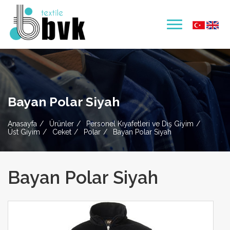
Bayan Polar Siyah
Anasayfa
Ürünler
Personel Kıyafetleri ve Dış Giyim
Üst Giyim
Ceket
Polar
Bayan Polar Siyah
Bayan Polar Siyah